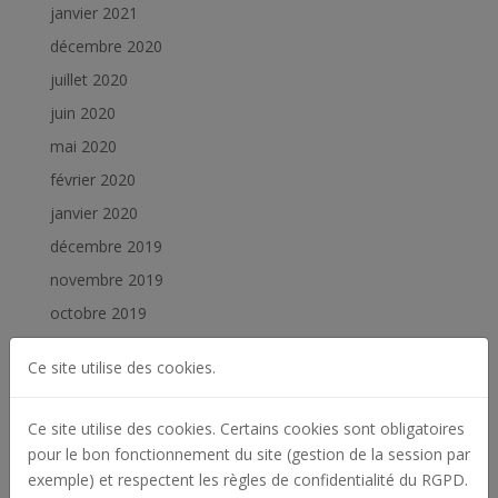
janvier 2021
décembre 2020
juillet 2020
juin 2020
mai 2020
février 2020
janvier 2020
décembre 2019
novembre 2019
octobre 2019
septembre 2019
Ce site utilise des cookies.
juillet 2019
juin 2019
Ce site utilise des cookies. Certains cookies sont obligatoires
février 2019
pour le bon fonctionnement du site (gestion de la session par
exemple) et respectent les règles de confidentialité du RGPD.
janvier 2019