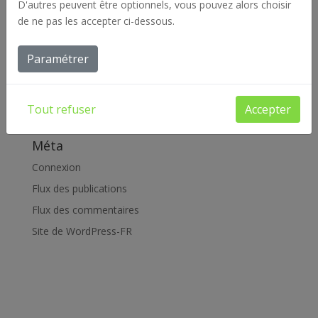
D'autres peuvent être optionnels, vous pouvez alors choisir
de ne pas les accepter ci-dessous.
Catégories
Actualités
Paramétrer
Archives
Offres d'emploi
Tout refuser
Accepter
Réalisations
Méta
Connexion
Flux des publications
Flux des commentaires
Site de WordPress-FR