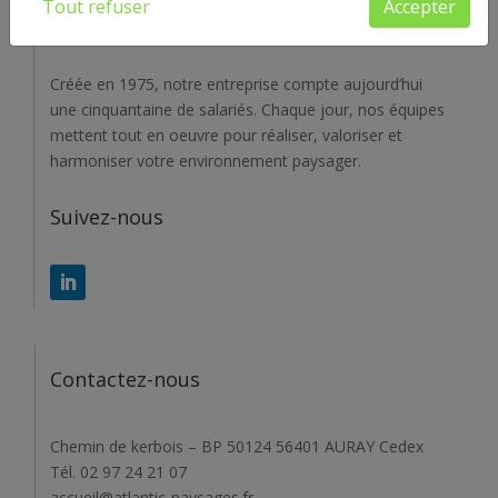
Tout refuser
Accepter
A propos
Créée en 1975, notre entreprise compte aujourd’hui
une cinquantaine de salariés. Chaque jour, nos équipes
mettent tout en oeuvre pour réaliser, valoriser et
harmoniser votre environnement paysager.
Suivez-nous
Contactez-nous
Chemin de kerbois – BP 50124 56401 AURAY Cedex
Tél. 02 97 24 21 07
accueil@atlantic-paysages.fr