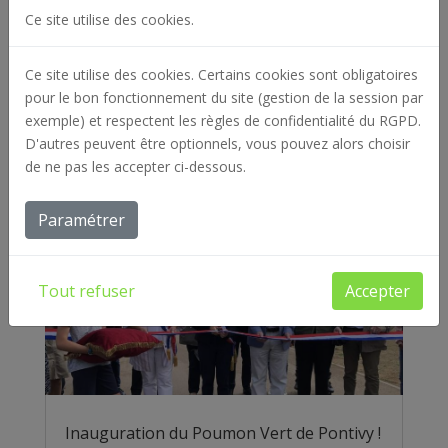
Ce site utilise des cookies.
Inauguration à Locmiquélic, la boucle PMR
et la voie verte de Pen Mané
Ce site utilise des cookies. Certains cookies sont obligatoires
Atlantic Paysages est fière d'avoir participé à la
pour le bon fonctionnement du site (gestion de la session par
réalisation de cette boucle accessible aux
exemple) et respectent les règles de confidentialité du RGPD.
personnes à...
D'autres peuvent être optionnels, vous pouvez alors choisir
de ne pas les accepter ci-dessous.
Paramétrer
Tout refuser
Accepter
Inauguration du Poumon Vert de Pontivy !