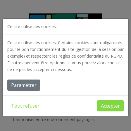
Ce site utilise des cookies.
Ce site utilise des cookies. Certains cookies sont obligatoires
pour le bon fonctionnement du site (gestion de la session par
exemple) et respectent les règles de confidentialité du RGPD.
D'autres peuvent être optionnels, vous pouvez alors choisir
de ne pas les accepter ci-dessous.
A propos
Paramétrer
Créée en 1975, notre entreprise compte aujourd’hui
Tout refuser
Accepter
une cinquantaine de salariés. Chaque jour, nos équipes
mettent tout en oeuvre pour réaliser, valoriser et
harmoniser votre environnement paysager.