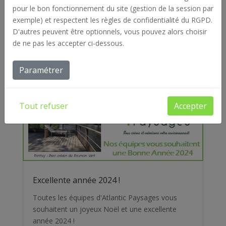
pour le bon fonctionnement du site (gestion de la session par
Mégalithes de Carnac et des rives du
Morbihan Auray Quiberon Terre
exemple) et respectent les règles de confidentialité du RGPD.
D'autres peuvent être optionnels, vous pouvez alors choisir
Notre entreprise Atlantic Paysages est très
de ne pas les accepter ci-dessous.
heureuse et fière d'annoncer son partenariat
avec l'association Paysages...
Paramétrer
Tout refuser
Accepter
Excellente année 2024 !
Toutes les équipes d'Atlantic Paysages vous
souhaitent un joyeux Noël et une excellente
année 2024 !