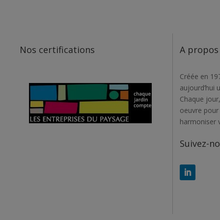
Nos certifications
A propos
Créée en 197
aujourd’hui 
Chaque jour,
oeuvre pour r
harmoniser 
Suivez-n