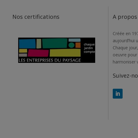
Nos certifications
A propos
Créée en 197
aujourd’hui 
Chaque jour,
oeuvre pour r
harmoniser 
Suivez-n