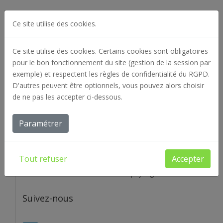
Ce site utilise des cookies.
Ce site utilise des cookies. Certains cookies sont obligatoires
pour le bon fonctionnement du site (gestion de la session par
exemple) et respectent les règles de confidentialité du RGPD.
D'autres peuvent être optionnels, vous pouvez alors choisir
de ne pas les accepter ci-dessous.
A propos
Paramétrer
Créée en 1975, notre entreprise compte aujourd’hui
une cinquantaine de salariés. Chaque jour, nos équipes
Tout refuser
Accepter
mettent tout en oeuvre pour réaliser, valoriser et
harmoniser votre environnement paysager.
Suivez-nous