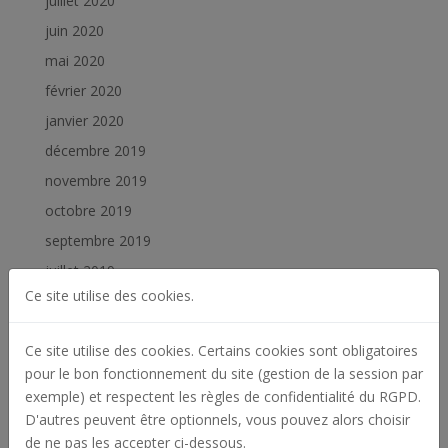
juillet 2020
juin 2020
mai 2020
février 2020
janvier 2020
décembre 2019
novembre 2019
octobre 2019
septembre 2019
juillet 2019
Ce site utilise des cookies.
juin 2019
février 2019
Ce site utilise des cookies. Certains cookies sont obligatoires
janvier 2019
pour le bon fonctionnement du site (gestion de la session par
exemple) et respectent les règles de confidentialité du RGPD.
Catégories
D'autres peuvent être optionnels, vous pouvez alors choisir
Actualités
de ne pas les accepter ci-dessous.