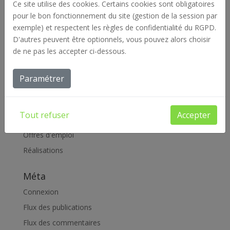
septembre 2019
Ce site utilise des cookies. Certains cookies sont obligatoires
pour le bon fonctionnement du site (gestion de la session par
juillet 2019
exemple) et respectent les règles de confidentialité du RGPD.
juin 2019
D'autres peuvent être optionnels, vous pouvez alors choisir
février 2019
de ne pas les accepter ci-dessous.
janvier 2019
Paramétrer
Catégories
Actualités
Tout refuser
Accepter
Archives
Offres d'emploi
Réalisations
Méta
Connexion
Flux des publications
Flux des commentaires