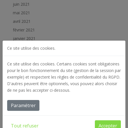
juin 2021
mai 2021
avril 2021
février 2021
janvier 2021
décembre 2020
Ce site utilise des cookies.
juillet 2020
Ce site utilise des cookies. Certains cookies sont obligatoires
juin 2020
pour le bon fonctionnement du site (gestion de la session par
mai 2020
exemple) et respectent les règles de confidentialité du RGPD.
février 2020
D'autres peuvent être optionnels, vous pouvez alors choisir
janvier 2020
de ne pas les accepter ci-dessous.
décembre 2019
Paramétrer
novembre 2019
octobre 2019
septembre 2019
Tout refuser
Accepter