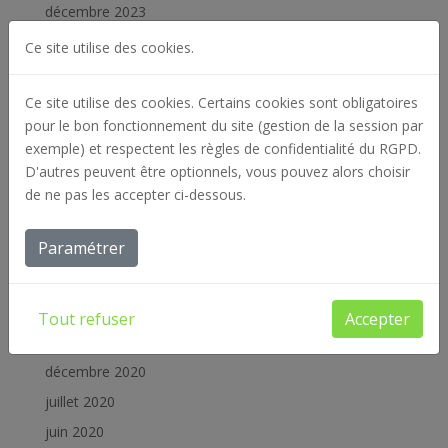
décembre 2023
octobre 2023
Ce site utilise des cookies.
juillet 2023
décembre 2022
Ce site utilise des cookies. Certains cookies sont obligatoires
pour le bon fonctionnement du site (gestion de la session par
juin 2022
exemple) et respectent les règles de confidentialité du RGPD.
décembre 2021
D'autres peuvent être optionnels, vous pouvez alors choisir
octobre 2021
de ne pas les accepter ci-dessous.
juin 2021
Paramétrer
mai 2021
avril 2021
février 2021
Tout refuser
Accepter
janvier 2021
décembre 2020
juillet 2020
juin 2020