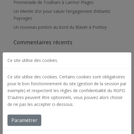
Promenade de Toulhars à Larmor Plages
Un Menhir d’or pour saluer l’engagement d’Atlantic
Paysages
Un nouveau ponton au bord du Blavet à Pontivy
Commentaires récents
Archives
Ce site utilise des cookies.
septembre 2025
Ce site utilise des cookies. Certains cookies sont obligatoires
novembre 2024
pour le bon fonctionnement du site (gestion de la session par
août 2024
exemple) et respectent les règles de confidentialité du RGPD.
décembre 2023
D'autres peuvent être optionnels, vous pouvez alors choisir
de ne pas les accepter ci-dessous.
octobre 2023
juillet 2023
Paramétrer
décembre 2022
juin 2022