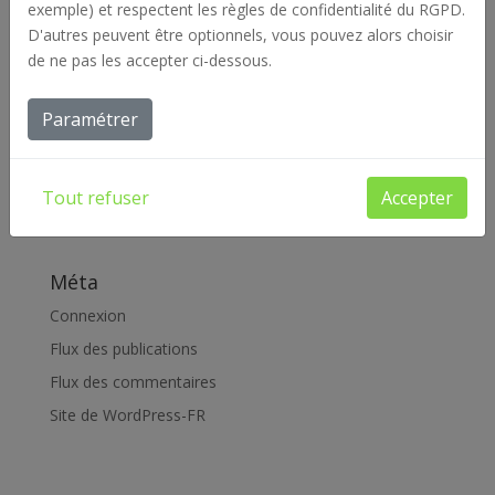
février 2019
exemple) et respectent les règles de confidentialité du RGPD.
D'autres peuvent être optionnels, vous pouvez alors choisir
janvier 2019
de ne pas les accepter ci-dessous.
Catégories
Paramétrer
Actualités
Archives
Offres d'emploi
Tout refuser
Accepter
Réalisations
Méta
Connexion
Flux des publications
Flux des commentaires
Site de WordPress-FR