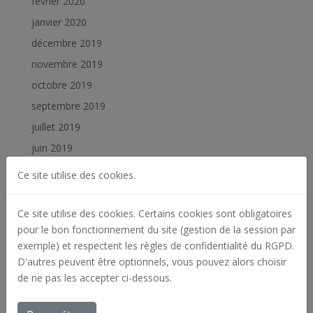
février 2020
janvier 2020
décembre 2019
novembre 2019
octobre 2019
septembre 2019
juillet 2019
juin 2019
février 2019
Ce site utilise des cookies.
janvier 2019
Ce site utilise des cookies. Certains cookies sont obligatoires
Catégories
pour le bon fonctionnement du site (gestion de la session par
exemple) et respectent les règles de confidentialité du RGPD.
Actualités
D'autres peuvent être optionnels, vous pouvez alors choisir
Archives
de ne pas les accepter ci-dessous.
Offres d'emploi
Réalisations