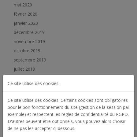
mai 2020
février 2020
janvier 2020
décembre 2019
novembre 2019
octobre 2019
septembre 2019
juillet 2019
juin 2019
Ce site utilise des cookies.
février 2019
janvier 2019
Ce site utilise des cookies. Certains cookies sont obligatoires
pour le bon fonctionnement du site (gestion de la session par
Catégories
exemple) et respectent les règles de confidentialité du RGPD.
D'autres peuvent être optionnels, vous pouvez alors choisir
Actualités
de ne pas les accepter ci-dessous.
Archives