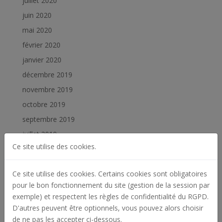
juillet 2020
juin 2020
mai 2020
février 2020
janvier 2020
décembre 2019
novembre 2019
octobre 2019
septembre 2019
juillet 2019
Ce site utilise des cookies.
juin 2019
février 2019
Ce site utilise des cookies. Certains cookies sont obligatoires
janvier 2019
pour le bon fonctionnement du site (gestion de la session par
exemple) et respectent les règles de confidentialité du RGPD.
Catégories
D'autres peuvent être optionnels, vous pouvez alors choisir
Actualités
de ne pas les accepter ci-dessous.