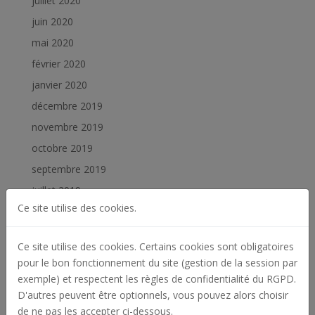
juillet 2020
juin 2020
mai 2020
février 2020
janvier 2020
décembre 2019
novembre 2019
octobre 2019
septembre 2019
juillet 2019
Ce site utilise des cookies.
juin 2019
février 2019
Ce site utilise des cookies. Certains cookies sont obligatoires
janvier 2019
pour le bon fonctionnement du site (gestion de la session par
exemple) et respectent les règles de confidentialité du RGPD.
Catégories
D'autres peuvent être optionnels, vous pouvez alors choisir
Actualités
de ne pas les accepter ci-dessous.