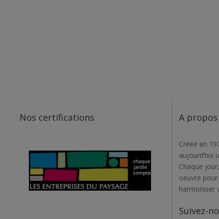
Nos certifications
A propos
Créée en 197
aujourd’hui 
Chaque jour,
oeuvre pour r
harmoniser 
Suivez-n