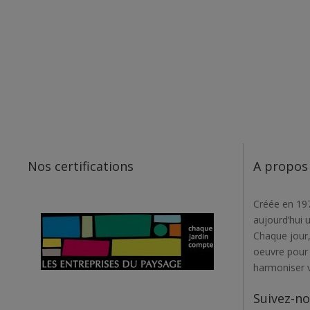
Nos certifications
A propos
Créée en 197
aujourd’hui 
Chaque jour,
oeuvre pour r
harmoniser 
Suivez-n