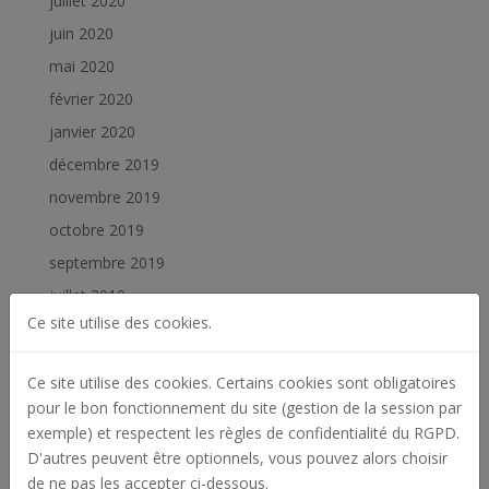
juillet 2020
juin 2020
mai 2020
février 2020
janvier 2020
décembre 2019
novembre 2019
octobre 2019
septembre 2019
juillet 2019
Ce site utilise des cookies.
juin 2019
février 2019
Ce site utilise des cookies. Certains cookies sont obligatoires
janvier 2019
pour le bon fonctionnement du site (gestion de la session par
exemple) et respectent les règles de confidentialité du RGPD.
Catégories
D'autres peuvent être optionnels, vous pouvez alors choisir
Actualités
de ne pas les accepter ci-dessous.