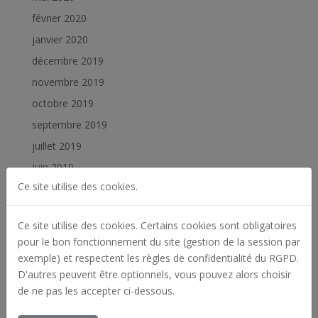
février 2020
janvier 2020
décembre 2019
novembre 2019
octobre 2019
septembre 2019
juillet 2019
juin 2019
Ce site utilise des cookies.
février 2019
janvier 2019
Ce site utilise des cookies. Certains cookies sont obligatoires
pour le bon fonctionnement du site (gestion de la session par
Catégories
exemple) et respectent les règles de confidentialité du RGPD.
Actualités
D'autres peuvent être optionnels, vous pouvez alors choisir
Archives
de ne pas les accepter ci-dessous.
Offres d'emploi