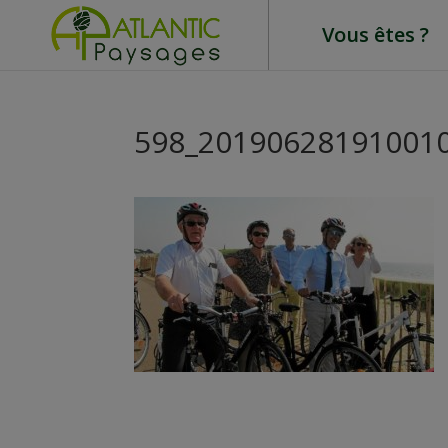
Vous êtes ?
598_201906281910010