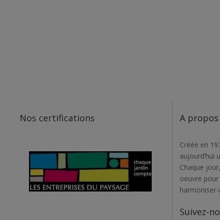
Nos certifications
A propos
Créée en 197
aujourd’hui 
Chaque jour,
oeuvre pour r
harmoniser 
Suivez-n