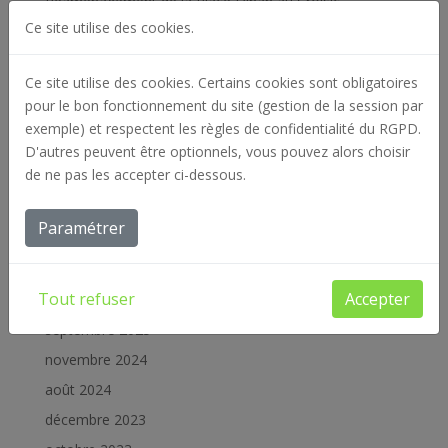
Réaménagement de la Place Dinan au Croisic
Ce site utilise des cookies.
Un nouveau visage pour le quartier du Bois-du-
Château à Lorient
Ce site utilise des cookies. Certains cookies sont obligatoires
Travaux d’aménagement du Parc de l’Océan et la
pour le bon fonctionnement du site (gestion de la session par
Promenade de Toulhars à Larmor Plages
exemple) et respectent les règles de confidentialité du RGPD.
Un Menhir d’or pour saluer l’engagement d’Atlantic
D'autres peuvent être optionnels, vous pouvez alors choisir
Paysages
de ne pas les accepter ci-dessous.
Un nouveau ponton au bord du Blavet à Pontivy
Paramétrer
Commentaires récents
Archives
Tout refuser
Accepter
septembre 2025
novembre 2024
août 2024
décembre 2023