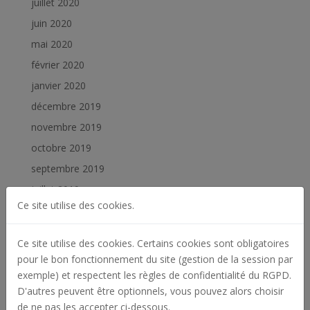
juillet 2020
juin 2020
mai 2020
février 2020
janvier 2020
décembre 2019
novembre 2019
octobre 2019
septembre 2019
juillet 2019
Ce site utilise des cookies.
juin 2019
février 2019
Ce site utilise des cookies. Certains cookies sont obligatoires
janvier 2019
pour le bon fonctionnement du site (gestion de la session par
exemple) et respectent les règles de confidentialité du RGPD.
Catégories
D'autres peuvent être optionnels, vous pouvez alors choisir
de ne pas les accepter ci-dessous.
Actualités