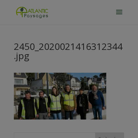
2450_2020021416312344
.jpg