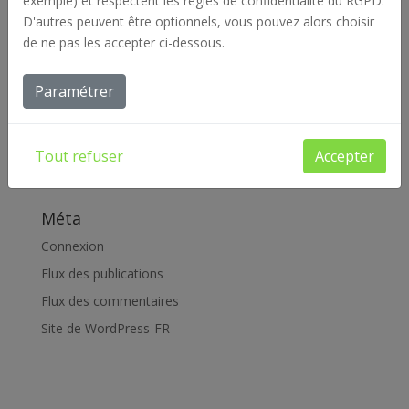
exemple) et respectent les règles de confidentialité du RGPD.
janvier 2019
D'autres peuvent être optionnels, vous pouvez alors choisir
de ne pas les accepter ci-dessous.
Catégories
Paramétrer
Actualités
Archives
Offres d'emploi
Tout refuser
Accepter
Réalisations
Méta
Connexion
Flux des publications
Flux des commentaires
Site de WordPress-FR