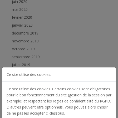
juin 2020
mai 2020
février 2020
janvier 2020
décembre 2019
novembre 2019
octobre 2019
septembre 2019
juillet 2019
juin 2019
Ce site utilise des cookies.
février 2019
janvier 2019
Ce site utilise des cookies. Certains cookies sont obligatoires
pour le bon fonctionnement du site (gestion de la session par
exemple) et respectent les règles de confidentialité du RGPD.
Catégories
D'autres peuvent être optionnels, vous pouvez alors choisir
Actualités
de ne pas les accepter ci-dessous.
Archives