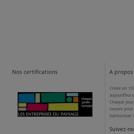
Nos certifications
A propos
Créée en 197
aujourd’hui 
Chaque jour,
oeuvre pour r
harmoniser 
Suivez-n