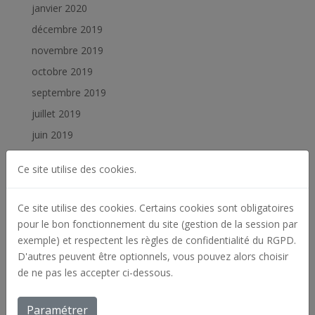
janvier 2020
décembre 2019
novembre 2019
octobre 2019
septembre 2019
juillet 2019
juin 2019
février 2019
Ce site utilise des cookies.
janvier 2019
Ce site utilise des cookies. Certains cookies sont obligatoires
Catégories
pour le bon fonctionnement du site (gestion de la session par
Actualités
exemple) et respectent les règles de confidentialité du RGPD.
Archives
D'autres peuvent être optionnels, vous pouvez alors choisir
de ne pas les accepter ci-dessous.
Offres d'emploi
Réalisations
Paramétrer