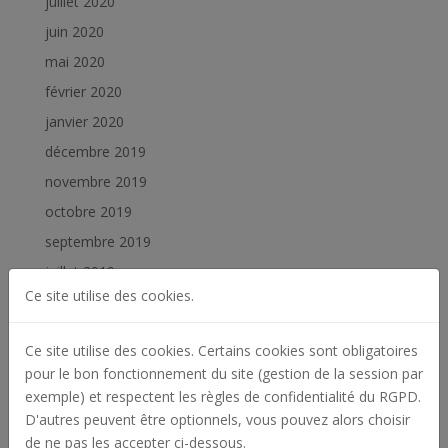
juillet 2020
juin 2020
mai 2020
février 2020
janvier 2020
décembre 2019
novembre 2019
octobre 2019
septembre 2019
juillet 2019
Ce site utilise des cookies.
juin 2019
février 2019
Ce site utilise des cookies. Certains cookies sont obligatoires
janvier 2019
pour le bon fonctionnement du site (gestion de la session par
exemple) et respectent les règles de confidentialité du RGPD.
Catégories
D'autres peuvent être optionnels, vous pouvez alors choisir
de ne pas les accepter ci-dessous.
Actualités