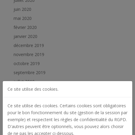
juillet 2020
juin 2020
mai 2020
février 2020
janvier 2020
décembre 2019
novembre 2019
octobre 2019
septembre 2019
juillet 2019
Ce site utilise des cookies.
juin 2019
février 2019
Ce site utilise des cookies. Certains cookies sont obligatoires
janvier 2019
pour le bon fonctionnement du site (gestion de la session par
exemple) et respectent les règles de confidentialité du RGPD.
Catégories
D'autres peuvent être optionnels, vous pouvez alors choisir
Actualités
de ne pas les accepter ci-dessous.