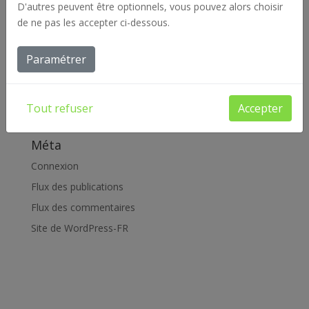
D'autres peuvent être optionnels, vous pouvez alors choisir
de ne pas les accepter ci-dessous.
Catégories
Actualités
Paramétrer
Archives
Offres d'emploi
Tout refuser
Accepter
Réalisations
Méta
Connexion
Flux des publications
Flux des commentaires
Site de WordPress-FR