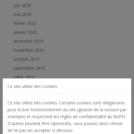
juin 2020
mai 2020
février 2020
janvier 2020
décembre 2019
novembre 2019
octobre 2019
septembre 2019
juillet 2019
juin 2019
Ce site utilise des cookies.
février 2019
Ce site utilise des cookies. Certains cookies sont obligatoires
janvier 2019
pour le bon fonctionnement du site (gestion de la session par
exemple) et respectent les règles de confidentialité du RGPD.
Catégories
D'autres peuvent être optionnels, vous pouvez alors choisir
Actualités
de ne pas les accepter ci-dessous.