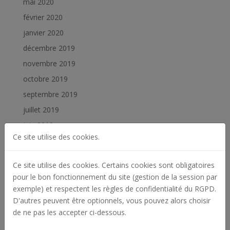
mai 2020
février 2020
janvier 2020
décembre 2019
novembre 2019
octobre 2019
septembre 2019
juillet 2019
juin 2019
Ce site utilise des cookies.
février 2019
janvier 2019
Ce site utilise des cookies. Certains cookies sont obligatoires
pour le bon fonctionnement du site (gestion de la session par
Catégories
exemple) et respectent les règles de confidentialité du RGPD.
Actualités
D'autres peuvent être optionnels, vous pouvez alors choisir
de ne pas les accepter ci-dessous.
Archives
Offres d'emploi