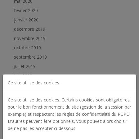
mai 2020
février 2020
janvier 2020
décembre 2019
novembre 2019
octobre 2019
septembre 2019
juillet 2019
juin 2019
Ce site utilise des cookies.
février 2019
janvier 2019
Ce site utilise des cookies. Certains cookies sont obligatoires
pour le bon fonctionnement du site (gestion de la session par
Catégories
exemple) et respectent les règles de confidentialité du RGPD.
Actualités
D'autres peuvent être optionnels, vous pouvez alors choisir
de ne pas les accepter ci-dessous.
Archives
Offres d'emploi