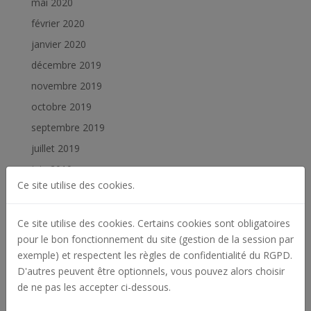
mai 2020
février 2020
janvier 2020
décembre 2019
novembre 2019
octobre 2019
septembre 2019
juillet 2019
juin 2019
Ce site utilise des cookies.
février 2019
janvier 2019
Ce site utilise des cookies. Certains cookies sont obligatoires
pour le bon fonctionnement du site (gestion de la session par
Catégories
exemple) et respectent les règles de confidentialité du RGPD.
Actualités
D'autres peuvent être optionnels, vous pouvez alors choisir
de ne pas les accepter ci-dessous.
Archives
Offres d'emploi