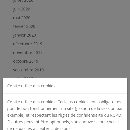
juillet 2020
juin 2020
mai 2020
février 2020
janvier 2020
décembre 2019
novembre 2019
octobre 2019
septembre 2019
juillet 2019
Ce site utilise des cookies.
juin 2019
février 2019
Ce site utilise des cookies. Certains cookies sont obligatoires
janvier 2019
pour le bon fonctionnement du site (gestion de la session par
exemple) et respectent les règles de confidentialité du RGPD.
Catégories
D'autres peuvent être optionnels, vous pouvez alors choisir
Actualités
de ne pas les accepter ci-dessous.