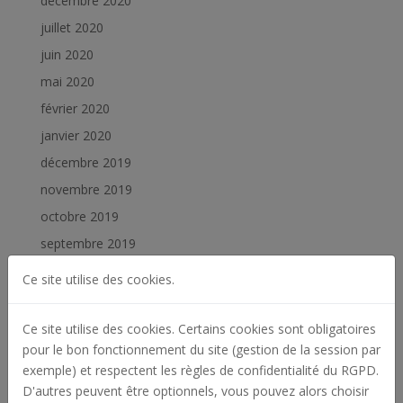
décembre 2020
juillet 2020
juin 2020
mai 2020
février 2020
janvier 2020
décembre 2019
novembre 2019
octobre 2019
septembre 2019
juillet 2019
Ce site utilise des cookies.
juin 2019
février 2019
Ce site utilise des cookies. Certains cookies sont obligatoires
pour le bon fonctionnement du site (gestion de la session par
janvier 2019
exemple) et respectent les règles de confidentialité du RGPD.
D'autres peuvent être optionnels, vous pouvez alors choisir
Catégories