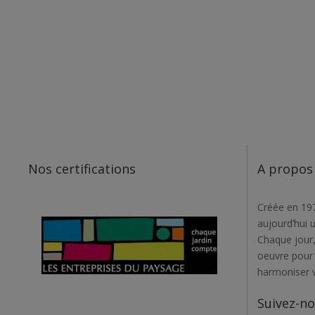
Nos certifications
A propos
Créée en 197
aujourd’hui 
Chaque jour,
oeuvre pour r
harmoniser 
Suivez-n