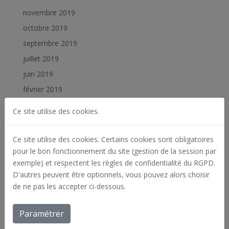
novembre 2019
octobre 2019
septembre 2019
juillet 2019
juin 2019
février 2019
janvier 2019
Ce site utilise des cookies.
Catégories
Ce site utilise des cookies. Certains cookies sont obligatoires
Actualités
pour le bon fonctionnement du site (gestion de la session par
Archives
exemple) et respectent les règles de confidentialité du RGPD.
D'autres peuvent être optionnels, vous pouvez alors choisir
Offres d'emploi
de ne pas les accepter ci-dessous.
Réalisations
Paramétrer
Méta